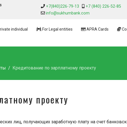
s
+7(840)226-79-13
+7 (840) 226-52-85
info@sukhumbank.com
rivate individual
For Legal entities
APRA Cards
Coi
иты
Кредитование по зарплатному проекту
латному проекту
ческих лиц, получающих заработную плату на счет банков