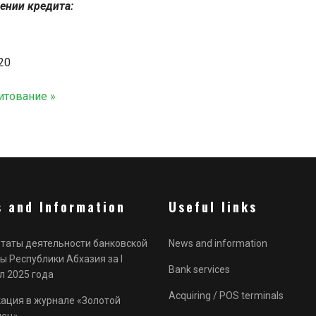
ении кредита:
20
итование »
 and Information
Useful links
таты деятельности банковской
News and information
ы Республики Абхазия за I
Bank services
л 2025 года
Acquiring / POS terminals
ация в журнале «Золотой