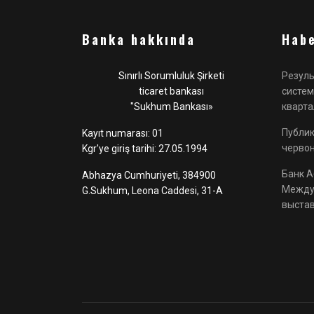
Banka hakkında
Habe
Sınırlı Sorumluluk Şirketi
Резуль
ticaret bankası
систем
"Sukhum Bankası»
кварта
Публик
Kayıt numarası: 01
черво
Kgr'ye giriş tarihi: 27.05.1994
Банк А
Abhazya Cumhuriyeti, 384900
Между
G.Sukhum, Leona Caddesi, 31-A
выстав