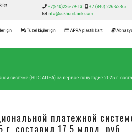
iler
+7(840)226-79-13
+7 (840) 226-52-85
info@sukhumbank.com
er için
Tüzel kişiler için
APRA plastik kart
Abhazya
й системе (НПС АПРА) за первое полугодие 2025 г. состав
циональной платежной систем
 г. составил 17,5 млрд. руб.