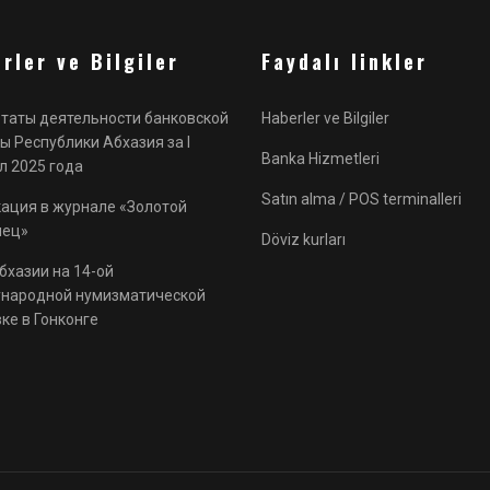
rler ve Bilgiler
Faydalı linkler
таты деятельности банковской
Haberler ve Bilgiler
ы Республики Абхазия за I
Banka Hizmetleri
л 2025 года
Satın alma / POS terminalleri
ация в журнале «Золотой
нец»
Döviz kurları
бхазии на 14-ой
народной нумизматической
ке в Гонконге