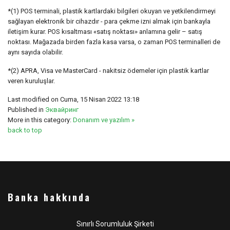
*(1) POS terminali, plastik kartlardaki bilgileri okuyan ve yetkilendirmeyi
sağlayan elektronik bir cihazdır - para çekme izni almak için bankayla
iletişim kurar. POS kısaltması «satış noktası» anlamına gelir – satış
noktası. Mağazada birden fazla kasa varsa, o zaman POS terminalleri de
aynı sayıda olabilir.
*(2) APRA, Visa ve MasterCard - nakitsiz ödemeler için plastik kartlar
veren kuruluşlar.
Last modified on Cuma, 15 Nisan 2022 13:18
Published in
Эквайринг
More in this category:
Donanım ve yazılım »
back to top
Banka hakkında
Sınırlı Sorumluluk Şirketi