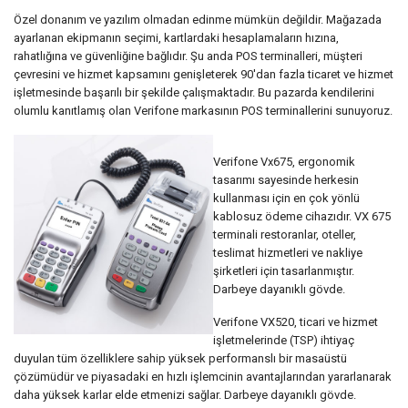
Özel donanım ve yazılım olmadan edinme mümkün değildir. Mağazada
ayarlanan ekipmanın seçimi, kartlardaki hesaplamaların hızına,
rahatlığına ve güvenliğine bağlıdır. Şu anda POS terminalleri, müşteri
çevresini ve hizmet kapsamını genişleterek 90'dan fazla ticaret ve hizmet
işletmesinde başarılı bir şekilde çalışmaktadır. Bu pazarda kendilerini
olumlu kanıtlamış olan Verifone markasının POS terminallerini sunuyoruz.
Verifone Vx675, ergonomik
tasarımı sayesinde herkesin
kullanması için en çok yönlü
kablosuz ödeme cihazıdır. VX 675
terminali restoranlar, oteller,
teslimat hizmetleri ve nakliye
şirketleri için tasarlanmıştır.
Darbeye dayanıklı gövde.
Verifone VX520, ticari ve hizmet
işletmelerinde (TSP) ihtiyaç
duyulan tüm özelliklere sahip yüksek performanslı bir masaüstü
çözümüdür ve piyasadaki en hızlı işlemcinin avantajlarından yararlanarak
daha yüksek karlar elde etmenizi sağlar. Darbeye dayanıklı gövde.