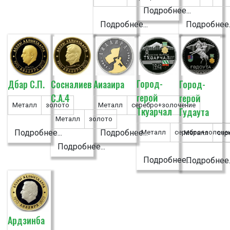
Подробнее...
Подробнее...
Подробнее..
Город-
Дбар С.П.
Сосналиев
Аиааира
Город-
герой
С.А.4
герой
Металл
золото
Металл
серебро+золочение
Ткуарчал
Гудаута
Металл
золото
Подробнее...
Подробнее...
Металл
серебро+золоче
Металл
сер
Подробнее...
Подробнее...
Подробнее..
Ардзинба