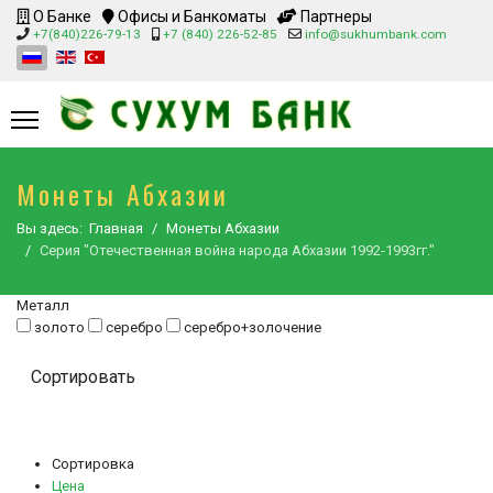
О Банке
Офисы и Банкоматы
Партнеры
+7(840)226-79-13
+7 (840) 226-52-85
info@sukhumbank.com
Монеты Абхазии
Вы здесь:
Главная
Монеты Абхазии
Серия "Отечественная война народа Абхазии 1992-1993гг."
Металл
золото
серебро
серебро+золочение
Сортировка
Цена