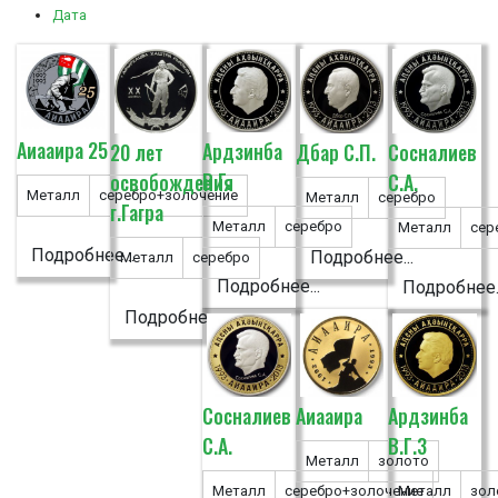
Дата
Аиааира 25
Ардзинба
20 лет
Дбар С.П.
Сосналиев
В.Г.
освобождения
С.А.
Металл
серебро+золочение
Металл
серебро
г.Гагра
Металл
серебро
Металл
сер
Подробнее...
Подробнее...
Металл
серебро
Подробнее...
Подробнее..
Подробнее...
Сосналиев
Аиааира
Ардзинба
С.А.
В.Г.3
Металл
золото
Металл
серебро+золочение
Металл
зол